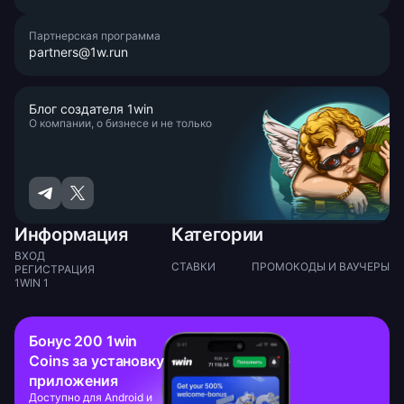
Партнерская программа
partners@1w.run
Блог создателя 1win
О компании, о бизнесе и не только
ВХОД
СТАВКИ
ПРОМОКОДЫ И ВАУЧЕРЫ
РЕГИСТРАЦИЯ
1WIN 1
Бонус 200 1win
Coins за установку
приложения
Доступно для Android и