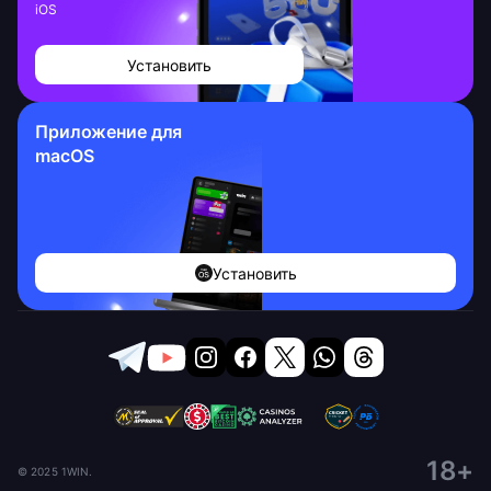
iOS
Установить
Приложение для
macOS
Установить
18+
© 2025 1WIN.