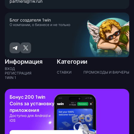
partners@1w.run
Блог создателя 1win
О компании, о бизнесе и не только
ВХОД
СТАВКИ
ПРОМОКОДЫ И ВАУЧЕРЫ
РЕГИСТРАЦИЯ
1WIN 1
Бонус 200 1win
Coins за установку
приложения
Доступно для Android и
iOS