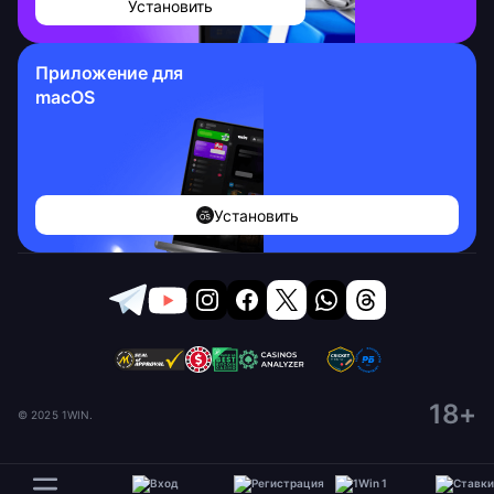
Установить
Приложение для
macOS
Установить
18+
© 2025 1WIN.